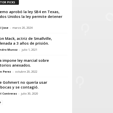
ITOR PICKS
emo aprobó la ley SB4 en Texas,
dos Unidos la ley permite detener
l Jose
-
marzo 20, 2024
son Mack, actriz de Smallville,
enada a 3 años de prisión.
andro Munoz
-
julio 1, 2021
a impone ley marcial sobre
itorios anexados.
n Perez
-
octubre 20, 2022
e Gohmert no quería usar
bocas y se contagió.
l Contreras
-
julio 30, 2020