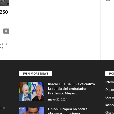
250
0
a
os ha
s...
EVEN MORE NEWS
PO
Intern
Inácio Lula Da Silva oficializo
la salida del embajador
Depor
Frederico Meyer...
Gossi
mayo 30, 2024
latin
 the
Unión Europea no podrá
Grand
observar elecciones