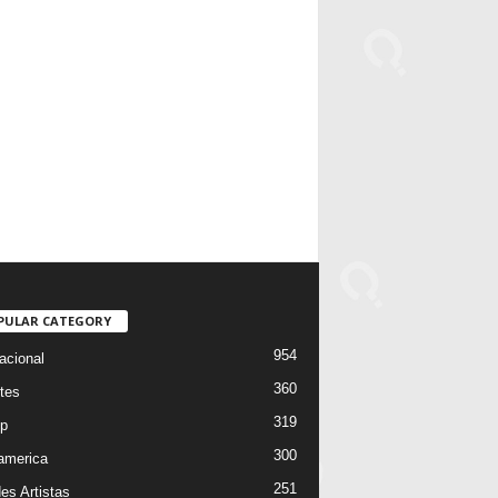
PULAR CATEGORY
954
acional
360
tes
319
p
300
oamerica
251
es Artistas