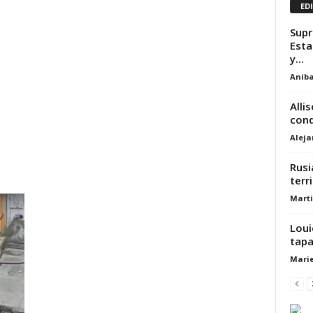
ED
Supr
Esta
y...
Aniba
Alli
cond
Alej
Rusi
terr
Marti
Loui
tapa
Marie