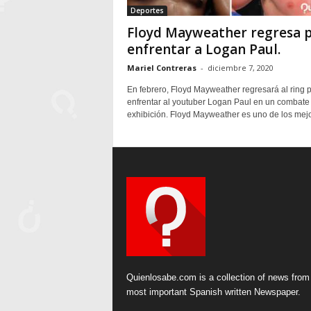
Deportes
Floyd Mayweather regresa 
enfrentar a Logan Paul.
Mariel Contreras
-
diciembre 7, 2020
En febrero, Floyd Mayweather regresará al ring 
enfrentar al youtuber Logan Paul en un combate
exhibición. Floyd Mayweather es uno de los mejo
Quienlosabe.com is a collection of news from
most important Spanish written Newspaper.