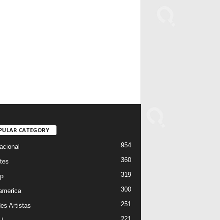
PULAR CATEGORY
954
acional
360
tes
319
p
300
oamerica
251
es Artistas
221