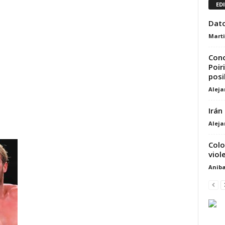
ED
Dato
Marti
Cono
Poir
posi
Alej
Irán
Alej
Colo
viol
Aniba