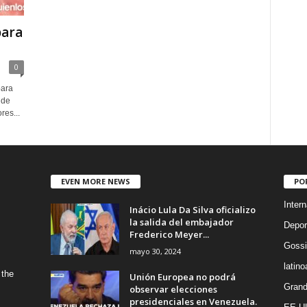
para
0
para
 de
res...
EVEN MORE NEWS
PO
Intern
Inácio Lula Da Silva oficializo
la salida del embajador
Depor
Frederico Meyer...
Gossi
mayo 30, 2024
latin
 the
Unión Europea no podrá
Grand
observar elecciones
presidenciales en Venezuela.