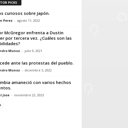
ITOR PICKS
s curiosos sobre Japón.
n Perez
-
agosto 11, 2022
r McGregor enfrenta a Dustin
ier por tercera vez. ¿Cuáles son las
bilidades?
andro Munoz
-
julio 9, 2021
 cede ante las protestas del pueblo.
andro Munoz
-
diciembre 5, 2022
mbia amaneció con varios hechos
entos.
l Jose
-
noviembre 22, 2023