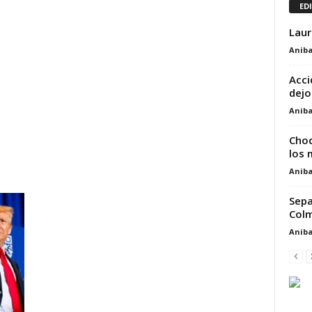
ED
Laur
Aniba
Acci
dejo
Aniba
Choq
los 
Aniba
Sepa
Colm
Aniba