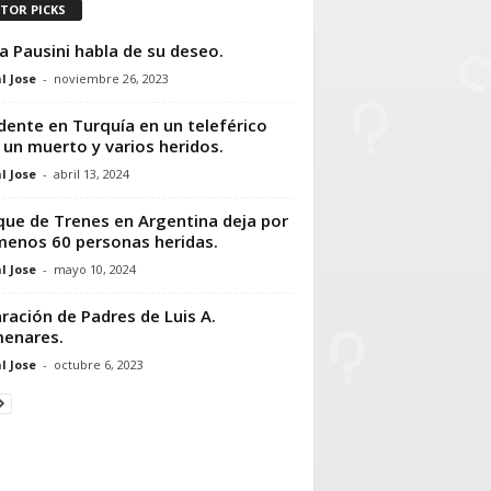
ITOR PICKS
a Pausini habla de su deseo.
l Jose
-
noviembre 26, 2023
dente en Turquía en un teleférico
 un muerto y varios heridos.
l Jose
-
abril 13, 2024
ue de Trenes en Argentina deja por
menos 60 personas heridas.
l Jose
-
mayo 10, 2024
ración de Padres de Luis A.
enares.
l Jose
-
octubre 6, 2023