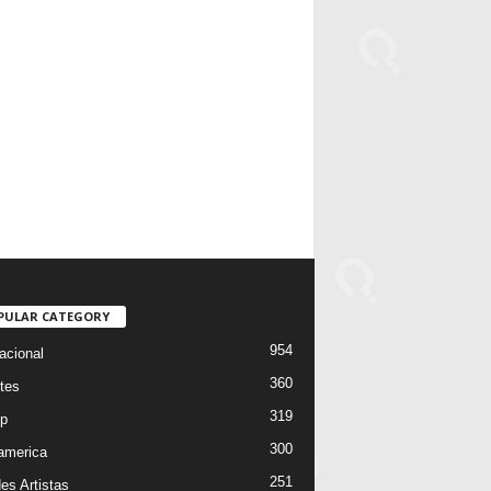
PULAR CATEGORY
954
acional
360
tes
319
p
300
oamerica
251
es Artistas