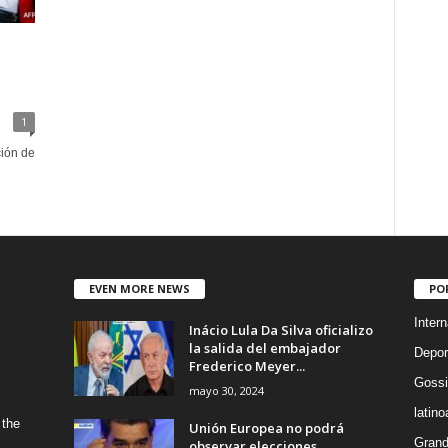
1
ción de
EVEN MORE NEWS
PO
Intern
Inácio Lula Da Silva oficializo
la salida del embajador
Depor
Frederico Meyer...
Gossi
mayo 30, 2024
latin
 the
Unión Europea no podrá
Grand
observar elecciones