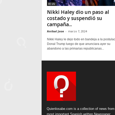
EE.UU
Nikki Haley dio un paso al
costado y suspendió su
campaña...
Anibal Jose
-
marzo 7, 2024
Nikki Haley le dejo todo en bandeja a la postula
Donal Trump luego de que anunciara ayer su
abandono a las primarias republicanas...
Quienlosabe.com is a collection of news from
most important Spanish written Newspaper.