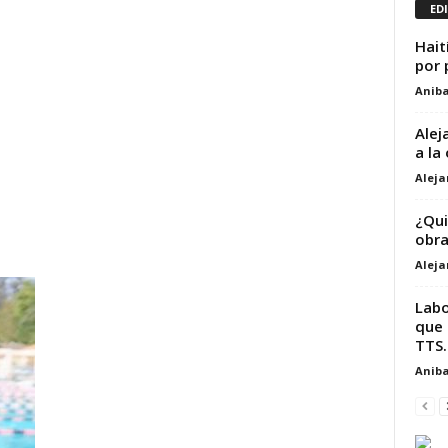
ED
Hait
por 
Aniba
Alej
a la
Alej
¿Qui
obra
Alej
Labo
que 
TTS.
Aniba