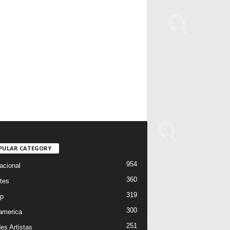
PULAR CATEGORY
954
acional
360
tes
319
p
300
oamerica
251
es Artistas