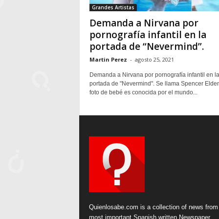
Grandes Artistas
Demanda a Nirvana por
pornografía infantil en la
portada de “Nevermind”.
Martin Perez
-
agosto 25, 2021
Demanda a Nirvana por pornografía infantil en l
portada de "Nevermind". Se llama Spencer Elden
foto de bebé es conocida por el mundo...
Quienlosabe.com is a collection of news from
most important Spanish written Newspaper.