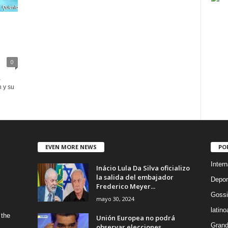
0
a
 y su
EVEN MORE NEWS
PO
Intern
Inácio Lula Da Silva oficializo
la salida del embajador
Depor
Frederico Meyer...
Gossi
mayo 30, 2024
latin
 the
Unión Europea no podrá
Grand
observar elecciones