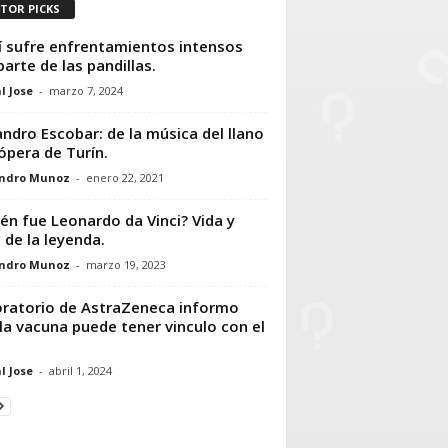
ITOR PICKS
í sufre enfrentamientos intensos
parte de las pandillas.
l Jose
-
marzo 7, 2024
andro Escobar: de la música del llano
 ópera de Turín.
andro Munoz
-
enero 22, 2021
én fue Leonardo da Vinci? Vida y
 de la leyenda.
andro Munoz
-
marzo 19, 2023
ratorio de AstraZeneca informo
la vacuna puede tener vinculo con el
l Jose
-
abril 1, 2024