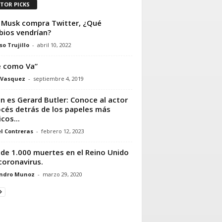
ITOR PICKS
 Musk compra Twitter, ¿Qué
ios vendrían?
so Trujillo
-
abril 10, 2022
e como Va”
 Vasquez
-
septiembre 4, 2019
n es Gerard Butler: Conoce al actor
cés detrás de los papeles más
cos...
l Contreras
-
febrero 12, 2023
de 1.000 muertes en el Reino Unido
coronavirus.
andro Munoz
-
marzo 29, 2020