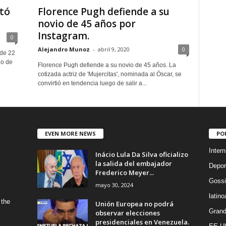
tó
Florence Pugh defiende a su
novio de 45 años por
Instagram.
0
Alejandro Munoz
-
abril 9, 2020
0
de 22
io de
Florence Pugh defiende a su novio de 45 años. La
cotizada actriz de 'Mujercitas', nominada al Óscar, se
convirtió en tendencia luego de salir a...
EVEN MORE NEWS
PO
Intern
Inácio Lula Da Silva oficializo
la salida del embajador
Depor
Frederico Meyer...
Gossi
mayo 30, 2024
latin
 the
Unión Europea no podrá
Grand
observar elecciones
presidenciales en Venezuela.