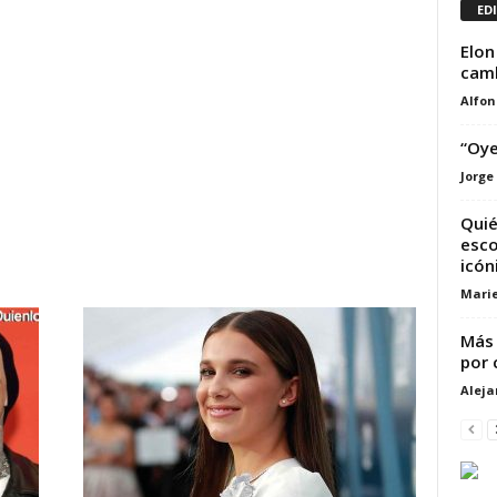
ED
Elon
camb
Alfon
“Oy
Jorge
Quié
esco
icóni
Marie
Más 
por 
Alej