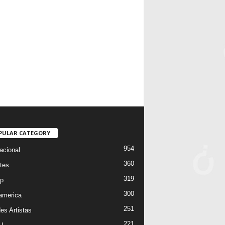
PULAR CATEGORY
954
acional
360
tes
319
p
300
oamerica
251
es Artistas
221