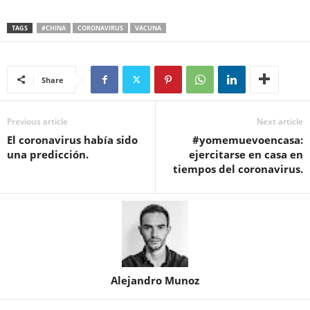
TAGS
#CHINA
CORONAVIRUS
VACUNA
Share
Previous article
Next article
El coronavirus había sido
#yomemuevoencasa:
una predicción.
ejercitarse en casa en
tiempos del coronavirus.
Alejandro Munoz