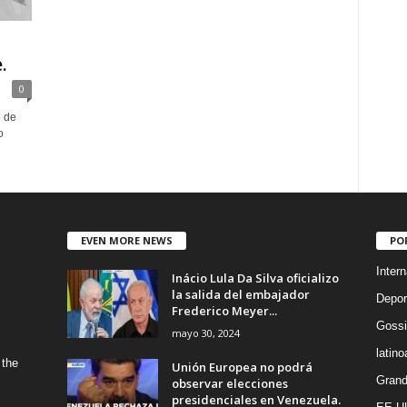
.
0
o de
o
EVEN MORE NEWS
PO
Intern
Inácio Lula Da Silva oficializo
la salida del embajador
Depor
Frederico Meyer...
Gossi
mayo 30, 2024
latin
 the
Unión Europea no podrá
Grand
observar elecciones
presidenciales en Venezuela.