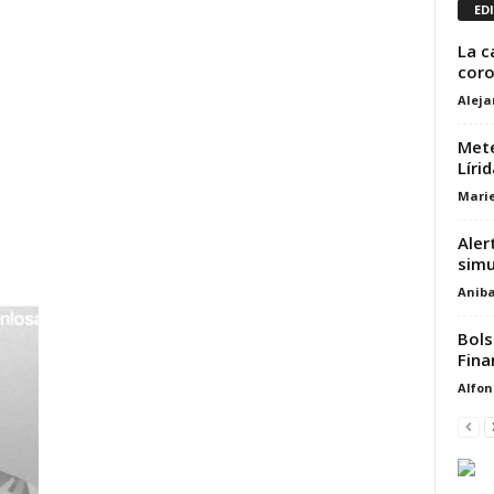
ED
La c
coro
Alej
Mete
Lírid
Marie
Aler
simu
Aniba
Bols
Fina
Alfon