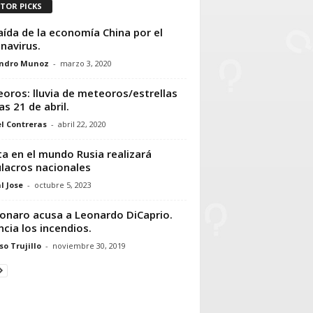
ITOR PICKS
aída de la economía China por el
navirus.
andro Munoz
-
marzo 3, 2020
oros: lluvia de meteoros/estrellas
as 21 de abril.
l Contreras
-
abril 22, 2020
ta en el mundo Rusia realizará
lacros nacionales
l Jose
-
octubre 5, 2023
onaro acusa a Leonardo DiCaprio.
ncia los incendios.
so Trujillo
-
noviembre 30, 2019