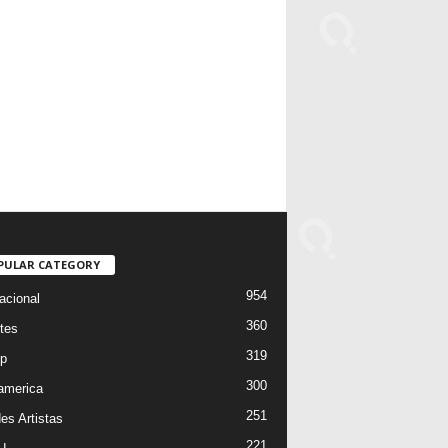
PULAR CATEGORY
954
acional
360
tes
319
p
300
oamerica
251
es Artistas
221