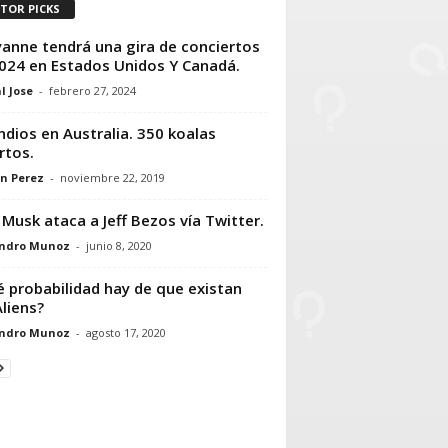
ITOR PICKS
anne tendrá una gira de conciertos
024 en Estados Unidos Y Canadá.
l Jose
-
febrero 27, 2024
ndios en Australia. 350 koalas
tos.
n Perez
-
noviembre 22, 2019
 Musk ataca a Jeff Bezos vía Twitter.
andro Munoz
-
junio 8, 2020
 probabilidad hay de que existan
Aliens?
andro Munoz
-
agosto 17, 2020