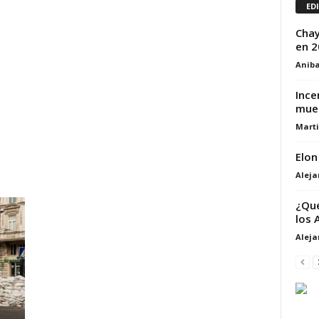
ED
Chay
en 2
Aniba
Ince
muer
Marti
Elon
Alej
¿Qué
los 
Alej