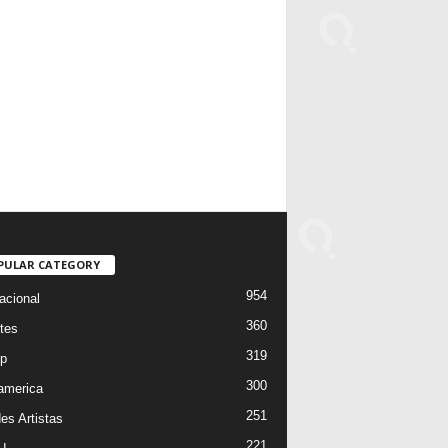
PULAR CATEGORY
954
acional
360
tes
319
p
300
oamerica
251
es Artistas
221