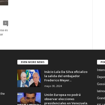
0
esa es
gar
EVEN MORE NEWS
PO
Intern
Inácio Lula Da Silva oficializo
la salida del embajador
Depor
Frederico Meyer...
Gossi
mayo 30, 2024
latin
 the
Unión Europea no podrá
Grand
observar elecciones
presidenciales en Venezuela.