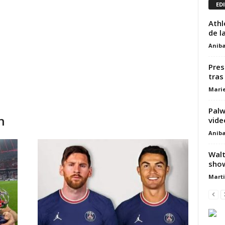
ED
Athl
de l
Aniba
Pres
tras
Marie
Palw
n
vide
Aniba
Walt
sho
Marti