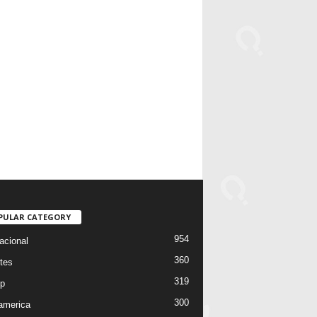
PULAR CATEGORY
954
acional
360
tes
319
p
300
oamerica