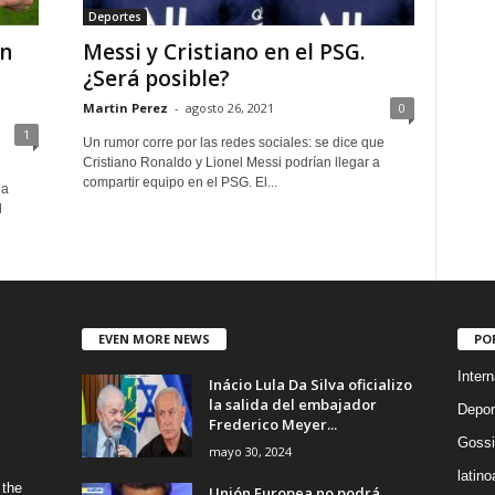
Deportes
rn
Messi y Cristiano en el PSG.
¿Será posible?
Martin Perez
-
agosto 26, 2021
0
1
Un rumor corre por las redes sociales: se dice que
Cristiano Ronaldo y Lionel Messi podrían llegar a
compartir equipo en el PSG. El...
la
l
EVEN MORE NEWS
PO
Intern
Inácio Lula Da Silva oficializo
la salida del embajador
Depor
Frederico Meyer...
Gossi
mayo 30, 2024
latin
 the
Unión Europea no podrá