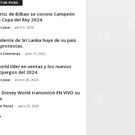
ITOR PICKS
etic de Bilbao se corono Campeón
a Copa del Rey 2024.
l Jose
-
abril 9, 2024
idente de Sri Lanka huye de su país
 protestas.
l Contreras
-
julio 13, 2022
orld líder en ventas y los nuevos
ojuegos del 2024.
l Jose
-
enero 20, 2024
 Disney World transmitió EN VIVO su
w.
n Perez
-
abril 25, 2020