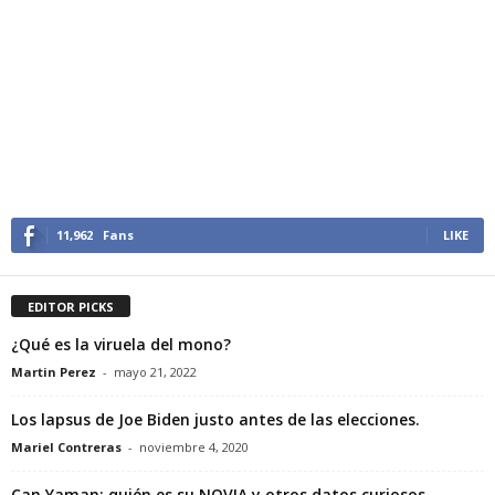
11,962
Fans
LIKE
EDITOR PICKS
¿Qué es la viruela del mono?
Martin Perez
-
mayo 21, 2022
Los lapsus de Joe Biden justo antes de las elecciones.
Mariel Contreras
-
noviembre 4, 2020
Can Yaman: quién es su NOVIA y otros datos curiosos…