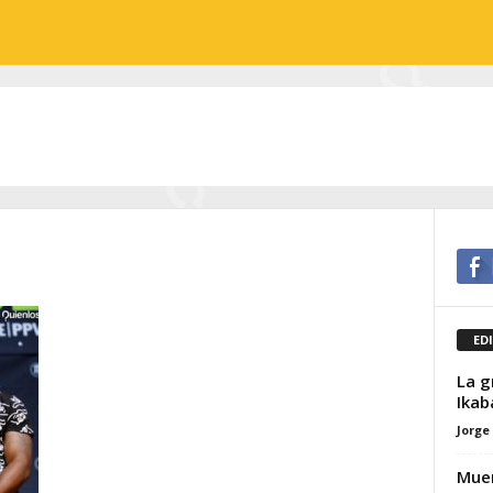
ED
La g
Ikab
Jorge
Muer