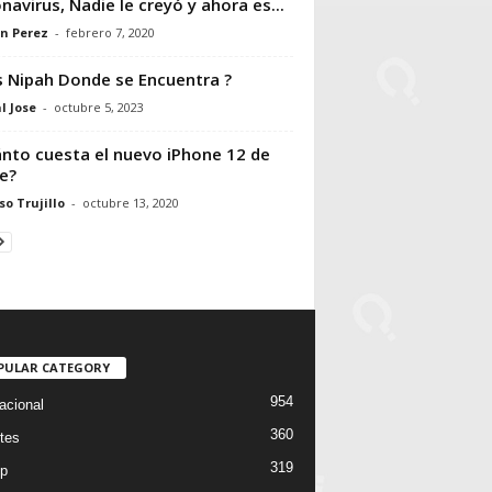
navirus, Nadie le creyó y ahora es...
n Perez
-
febrero 7, 2020
s Nipah Donde se Encuentra ?
l Jose
-
octubre 5, 2023
nto cuesta el nuevo iPhone 12 de
e?
so Trujillo
-
octubre 13, 2020
PULAR CATEGORY
954
acional
360
tes
319
p