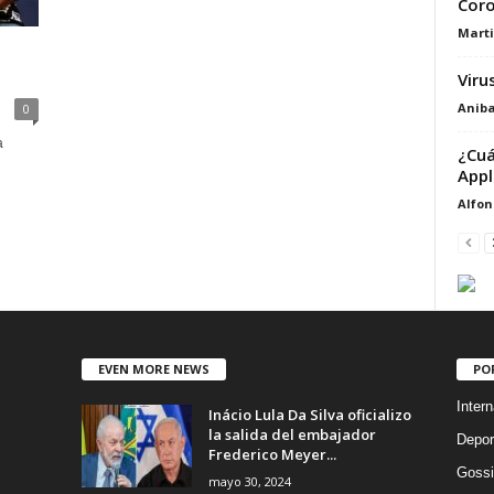
Coro
Marti
Viru
Aniba
0
a
¿Cuá
Appl
Alfon
EVEN MORE NEWS
PO
Intern
Inácio Lula Da Silva oficializo
la salida del embajador
Depor
Frederico Meyer...
Gossi
mayo 30, 2024