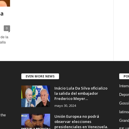
la
0
 de la
alla
EVEN MORE NEWS
PO
Intern
Inácio Lula Da Silva oficializo
la salida del embajador
Depor
Frederico Meyer...
Gossi
mayo 30, 2024
latin
 the
Unión Europea no podrá
Grand
observar elecciones
presidenciales en Venezuela.