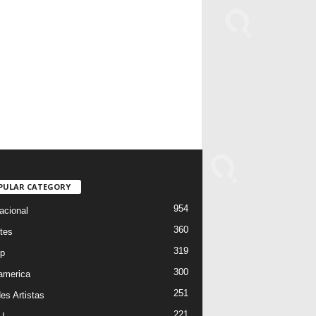
PULAR CATEGORY
954
acional
360
tes
319
p
300
oamerica
251
es Artistas
221