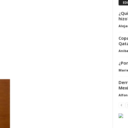
ED
¿Qui
hizo
Alej
Copa
Qata
Aniba
¿Por
Marie
Derr
Mexi
Alfon