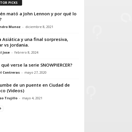
ITOR PICKS
én mató a John Lennon y por qué lo
?
andro Munoz
-
diciembre 8, 2021
 Asiática y una final sorpresiva,
r vs Jordania.
l Jose
-
febrero 8, 2024
 qué verse la serie SNOWPIERCER?
l Contreras
-
mayo 27, 2020
umbe de un puente en Ciudad de
co (Videos)
so Trujillo
-
mayo 4, 2021