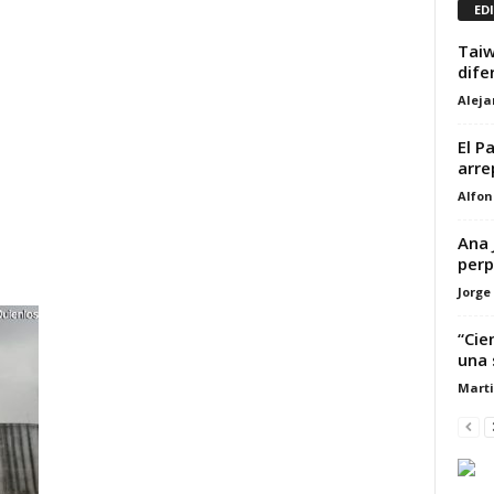
ED
Taiw
dife
Alej
El P
arre
Alfon
Ana 
perp
Jorge
“Cie
una 
Marti