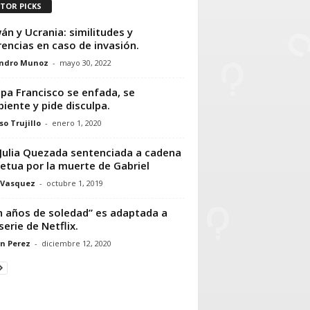
ITOR PICKS
án y Ucrania: similitudes y
rencias en caso de invasión.
andro Munoz
-
mayo 30, 2022
apa Francisco se enfada, se
piente y pide disculpa.
so Trujillo
-
enero 1, 2020
Julia Quezada sentenciada a cadena
etua por la muerte de Gabriel
 Vasquez
-
octubre 1, 2019
n años de soledad” es adaptada a
serie de Netflix.
n Perez
-
diciembre 12, 2020