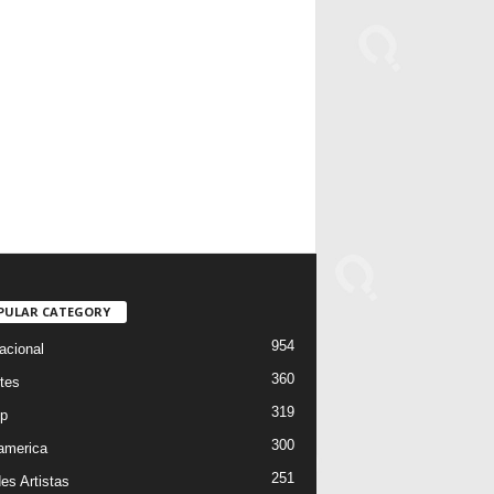
PULAR CATEGORY
954
acional
360
tes
319
p
300
oamerica
251
es Artistas