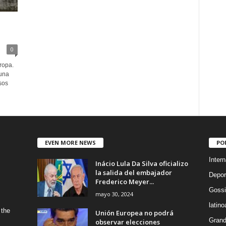
0
ropa.
 una
sos
EVEN MORE NEWS
PO
Intern
Inácio Lula Da Silva oficializo
la salida del embajador
Depor
Frederico Meyer...
Gossi
mayo 30, 2024
latin
 the
Unión Europea no podrá
Grand
observar elecciones