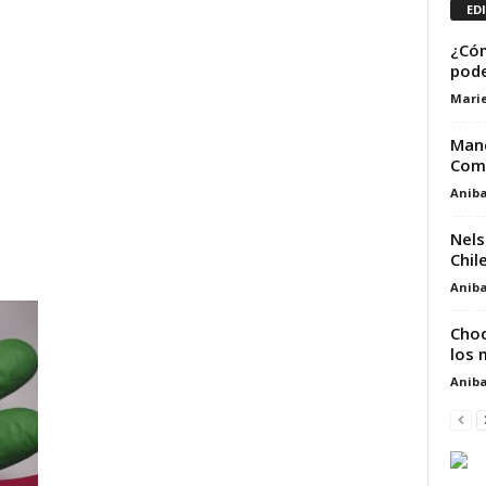
ED
¿Cóm
pode
Marie
Manc
Comp
Aniba
Nels
Chile
Aniba
Choq
los 
Aniba