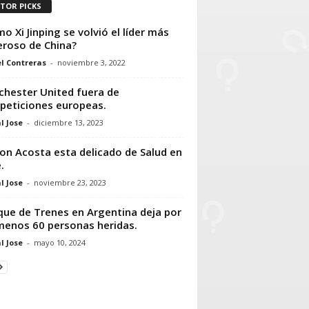
ITOR PICKS
o Xi Jinping se volvió el líder más
roso de China?
l Contreras
-
noviembre 3, 2022
hester United fuera de
eticiones europeas.
l Jose
-
diciembre 13, 2023
on Acosta esta delicado de Salud en
.
l Jose
-
noviembre 23, 2023
ue de Trenes en Argentina deja por
menos 60 personas heridas.
l Jose
-
mayo 10, 2024