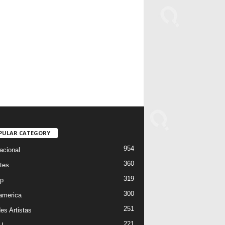
PULAR CATEGORY
954
acional
360
tes
319
p
300
oamerica
251
es Artistas
221