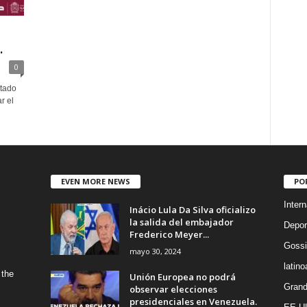
.
0
stado
r el
EVEN MORE NEWS
PO
Intern
Inácio Lula Da Silva oficializo
la salida del embajador
Depor
Frederico Meyer...
Gossi
mayo 30, 2024
latin
 the
Unión Europea no podrá
Grand
observar elecciones
presidenciales en Venezuela.