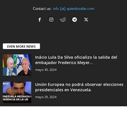
Contact us:
info [at] quienlosabe.com
EVEN MORE NEWS
Inácio Lula Da Silva oficializo la salida del
embajador Frederico Meyer...
mayo 30, 2024
Unión Europea no podrá observar elecciones
presidenciales en Venezuela.
mayo 29, 2024
Papa Francisco hablo sobre la educación en
Latinoamérica en el Conclave....
mayo 28, 2024