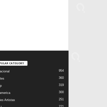
PULAR CATEGORY
954
acional
360
tes
319
p
300
oamerica
251
es Artistas
221