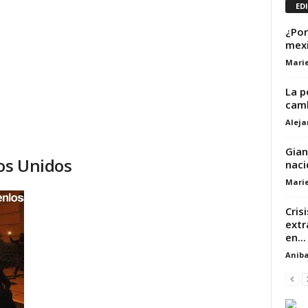
ED
¿Por
mexi
Marie
La p
camb
Alej
Gian
dos Unidos
naci
Marie
Cris
extr
en...
Aniba