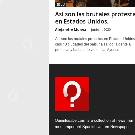
EE.UU
Así son las brutales protest
en Estados Unidos.
Alejandro Munoz
-
junio 1, 2020
Así son las brutales protestas en Estados Unido
casi 40 ciudades del país, ha salido la gente a
protestar y ha habido violencia. Ayer se...
Quienlosabe.com is a collection of news from
most important Spanish written Newspaper.