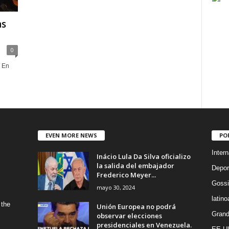
as
0
s En
EVEN MORE NEWS
PO
Intern
Inácio Lula Da Silva oficializo
la salida del embajador
Depor
Frederico Meyer...
Gossi
mayo 30, 2024
latin
 the
Unión Europea no podrá
Grand
observar elecciones
presidenciales en Venezuela.