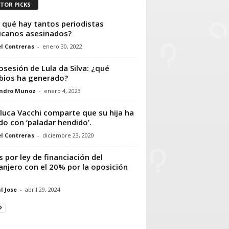
ITOR PICKS
 qué hay tantos periodistas
canos asesinados?
l Contreras
-
enero 30, 2022
osesión de Lula da Silva: ¿qué
ios ha generado?
andro Munoz
-
enero 4, 2023
luca Vacchi comparte que su hija ha
do con ‘paladar hendido’.
l Contreras
-
diciembre 23, 2020
is por ley de financiación del
anjero con el 20% por la oposición
l Jose
-
abril 29, 2024