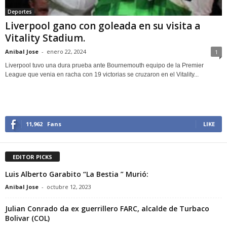
Deportes
Liverpool gano con goleada en su visita a
Vitality Stadium.
Anibal Jose
-
enero 22, 2024
1
Liverpool tuvo una dura prueba ante Bournemouth equipo de la Premier
League que venia en racha con 19 victorias se cruzaron en el Vitality...
11,962
Fans
LIKE
EDITOR PICKS
Luis Alberto Garabito “La Bestia ” Murió:
Anibal Jose
-
octubre 12, 2023
Julian Conrado da ex guerrillero FARC, alcalde de Turbaco
Bolivar (COL)