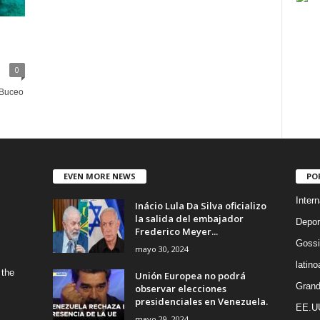
0
uceo
EVEN MORE NEWS
PO
Intern
Inácio Lula Da Silva oficializo
la salida del embajador
Depor
Frederico Meyer...
Gossi
mayo 30, 2024
latin
 the
Unión Europea no podrá
Grand
observar elecciones
presidenciales en Venezuela.
EE.U
mayo 29, 2024