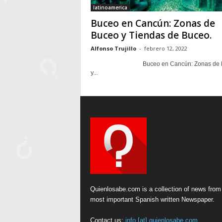
latinoamerica
Buceo en Cancún: Zonas de
Buceo y Tiendas de Buceo.
Alfonso Trujillo
-
febrero 12, 2022
Buceo en Cancún: Zonas de B
y...
Quienlosabe.com is a collection of news from
most important Spanish written Newspaper.
Contact us:
info [at] quienlosabe.com