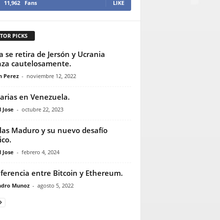
11,962
Fans
LIKE
TOR PICKS
a se retira de Jersón y Ucrania
za cautelosamente.
n Perez
-
noviembre 12, 2022
arias en Venezuela.
 Jose
-
octubre 22, 2023
las Maduro y su nuevo desafío
ico.
 Jose
-
febrero 4, 2024
iferencia entre Bitcoin y Ethereum.
ndro Munoz
-
agosto 5, 2022