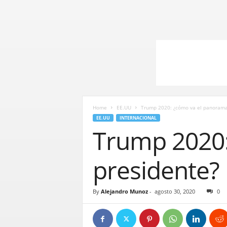
Home
EE.UU
Trump 2020: ¿cómo va el panorama 
EE.UU
INTERNACIONAL
Trump 2020:
presidente?
By
Alejandro Munoz
-
agosto 30, 2020
0