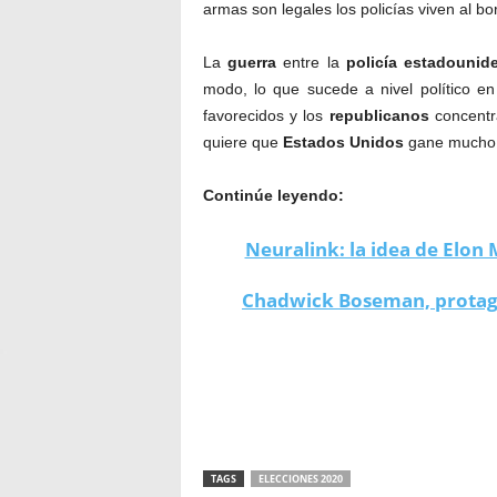
armas son legales los policías viven al bo
La
guerra
entre la
policía
estadounid
modo, lo que sucede a nivel político e
favorecidos y los
republicanos
concentr
quiere que
Estados
Unidos
gane mucho d
Continúe leyendo:
Neuralink: la idea de Elon 
Chadwick Boseman, protagon
Trump 2020
TAGS
ELECCIONES 2020