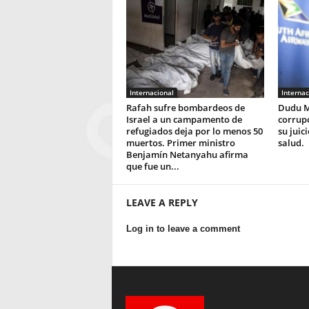
Internacional
Internac
Rafah sufre bombardeos de
Dudu M
Israel a un campamento de
corrupc
refugiados deja por lo menos 50
su juic
muertos. Primer ministro
salud.
Benjamín Netanyahu afirma
que fue un...
LEAVE A REPLY
Log in to leave a comment