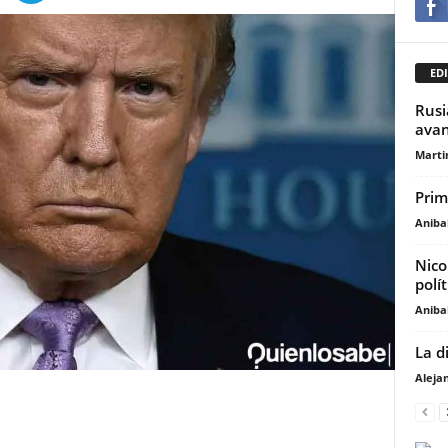
EDI
Rusi
avan
Marti
Prim
Anibal
Nico
polít
Anibal
La d
Aleja