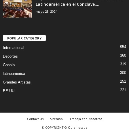
Latinoamérica en el Conclave....
mayo 28, 2024
POPULAR CATEGORY
954
Internacional
360
Deportes
319
Gossip
300
latinoamerica
251
Grandes Artistas
221
EE.UU
Contact Us
Sitemap
Trabaja con Nosotros
© COPYRIGHT © Quienlosabe