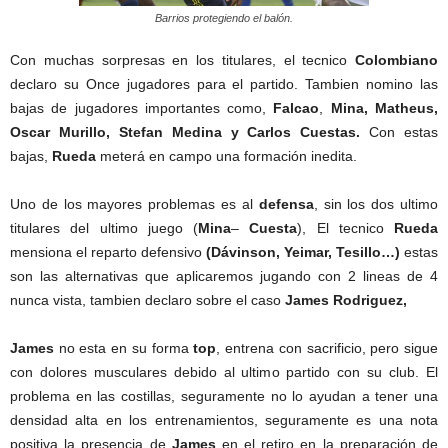
Barrios protegiendo el balón.
Con muchas sorpresas en los titulares, el tecnico
Colombiano
declaro su Once jugadores para el partido. Tambien nomino las
bajas de jugadores importantes como,
Falcao
,
Mina, Matheus,
Oscar Murillo, Stefan Medina y Carlos Cuestas.
Con estas
bajas,
Rueda
meterá en campo una formación inedita.
Uno de los mayores problemas es al
defensa
, sin los dos ultimo
titulares del ultimo juego (
Mina
–
Cuesta
), El tecnico
Rueda
mensiona el reparto defensivo
(Dávinson, Yeimar, Tesillo…)
estas
son las alternativas que aplicaremos jugando con 2 lineas de 4
nunca vista, tambien declaro sobre el caso
James Rodriguez,
James
no esta en su forma
top
, entrena con sacrificio, pero sigue
con dolores musculares debido al ultimo partido con su club. El
problema en las costillas, seguramente no lo ayudan a tener una
densidad alta en los entrenamientos, seguramente es una nota
positiva la presencia de
James
en el retiro en la preparación de