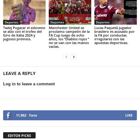
Deportes
Deportes
Deportes
Tadej Pogacar el esloveno
Manchester United se
Lucas Paquetá jugador
se alzo con el trofeo del
proclamo campeón de la
brasilero es acusado por
Giro de Italia 2024 y
FA Cup luego de ocho
la FA por conductas
jugosos premios.
años, los “Diablos rojos ”
irregulares con las
no se van con las manos
apuestas deportivas.
vacías.
LEAVE A REPLY
Log in to leave a comment
11,962
Fans
LIKE
EDITOR PICKS