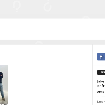
ED
Jake
enfr
Alej
Leon