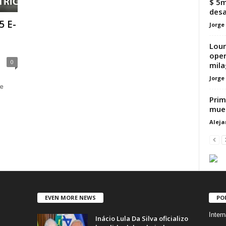
$ 5m
desa
5 E-
Jorge
Lour
oper
0
mila
Jorge
ue
Prim
muer
Alej
EVEN MORE NEWS
PO
Intern
Inácio Lula Da Silva oficializo