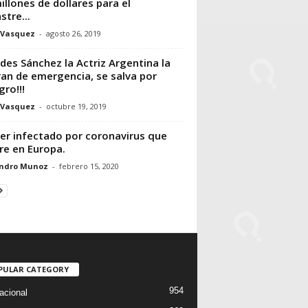
illones de dollares para el
stre...
 Vasquez
-
agosto 26, 2019
des Sánchez la Actriz Argentina la
an de emergencia, se salva por
gro!!!
 Vasquez
-
octubre 19, 2019
er infectado por coronavirus que
e en Europa.
andro Munoz
-
febrero 15, 2020
PULAR CATEGORY
954
acional