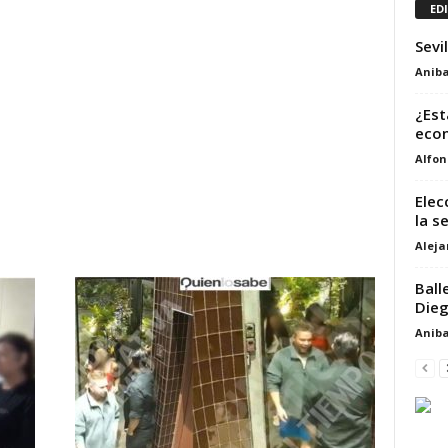
ED
Sevi
Aniba
¿Est
eco
Alfon
Elec
la s
Alej
Ball
Dieg
Aniba