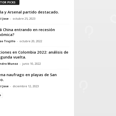
ITOR PICKS
lla y Arsenal partido destacado.
l Jose
-
octubre 25, 2023
á China entrando en recesión
nómica?
so Trujillo
-
octubre 20, 2022
ciones en Colombia 2022: análisis de
egunda vuelta.
andro Munoz
-
junio 10, 2022
ena naufrago en playas de San
o.
l Jose
-
diciembre 12, 2023