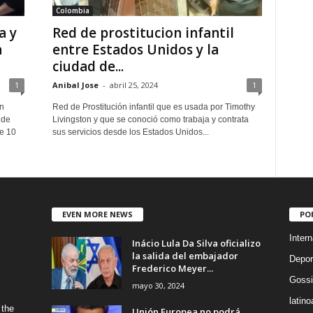
Colombia
a y
Red de prostitucion infantil
n
entre Estados Unidos y la
ciudad de...
1
Anibal Jose
-
abril 25, 2024
1
en
Red de Prostitución infantil que es usada por Timothy
 de
Livingston y que se conoció como trabaja y contrata
e 10
sus servicios desde los Estados Unidos...
EVEN MORE NEWS
PO
Intern
Inácio Lula Da Silva oficializo
la salida del embajador
Depor
Frederico Meyer...
Gossi
mayo 30, 2024
latin
 the
Unión Europea no podrá