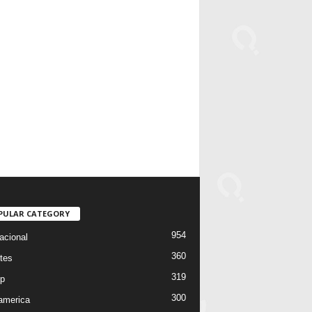
PULAR CATEGORY
954
acional
360
tes
319
p
300
oamerica