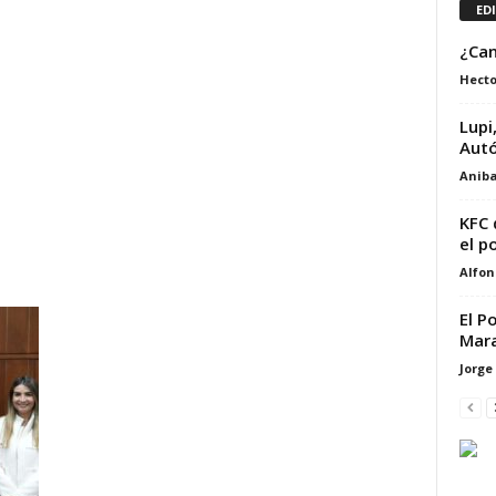
ED
¿Can
Hecto
Lupi
Aut
Aniba
KFC 
el po
Alfon
El P
Mara
Jorge