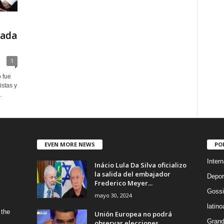
mada
1
 fue
stas y
.
EVEN MORE NEWS
PO
Intern
Inácio Lula Da Silva oficializo
la salida del embajador
Depor
Frederico Meyer...
Gossi
mayo 30, 2024
latin
 the
Unión Europea no podrá
Grand
observar elecciones