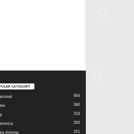
PULAR CATEGORY
954
acional
360
tes
319
p
300
oamerica
251
es Artistas