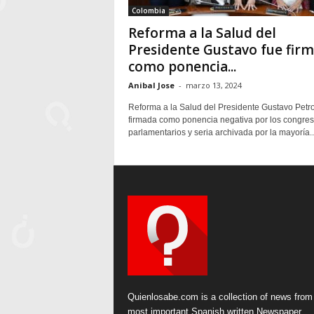
Colombia
Reforma a la Salud del
Presidente Gustavo fue fir
como ponencia...
Anibal Jose
-
marzo 13, 2024
Reforma a la Salud del Presidente Gustavo Petro
firmada como ponencia negativa por los congresi
parlamentarios y seria archivada por la mayoría..
Quienlosabe.com is a collection of news from
most important Spanish written Newspaper.