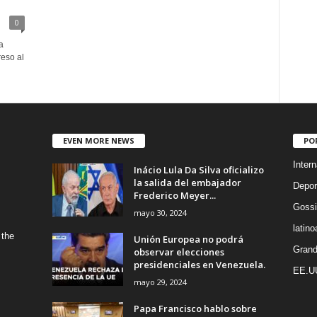
0
a
eso al
EVEN MORE NEWS
PO
Intern
Inácio Lula Da Silva oficializo
la salida del embajador
Depor
Frederico Meyer...
Gossi
mayo 30, 2024
latin
 the
Unión Europea no podrá
Grand
observar elecciones
presidenciales en Venezuela.
EE.U
mayo 29, 2024
Papa Francisco hablo sobre