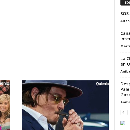
ED
SOS:
Alfon
Cana
inte
Marti
La C
en O
Aniba
Desp
Pale
Gaza
Aniba