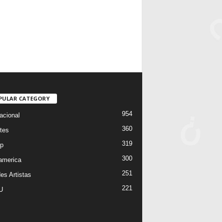
PULAR CATEGORY
954
acional
360
tes
319
p
300
oamerica
251
es Artistas
221
U