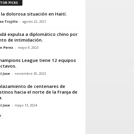
ITOR PICKS
 la dolorosa situación en Haití.
so Trujillo
-
agosto 22, 2021
dá expulsa a diplomático chino por
nto de intimidación.
n Perez
-
mayo 9, 2023
hampions League tiene 12 equipos
ctavos.
l Jose
-
noviembre 30, 2023
lazamiento de centenares de
stinos hacia el norte de la Franja de
.
l Jose
-
mayo 13, 2024