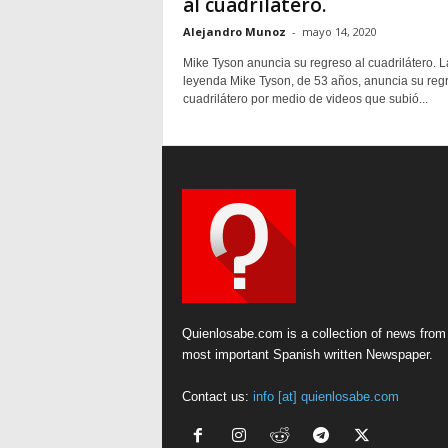
al cuadrilátero.
Alejandro Munoz
-
mayo 14, 2020
Mike Tyson anuncia su regreso al cuadrilátero. L
leyenda Mike Tyson, de 53 años, anuncia su regr
cuadrilátero por medio de videos que subió...
Quienlosabe.com is a collection of news from
most important Spanish written Newspaper.
Contact us:
info [at] quienlosabe.com