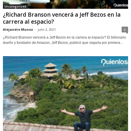
Uncategorized
¿Richard Branson vencerá a Jeff Bezos en la
carrera al espacio?
Alejandro Munoz
-
julio 2, 2021
0
¿Richard Branson vencerá a Jeff Bezos en la carrera al espacio? El billonario
dueño y fundador de Amazon, Jeff Bezos, publicó que viajaría por primera...