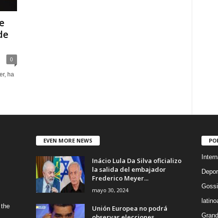
e
de
0
er, ha
EVEN MORE NEWS
PO
Intern
Inácio Lula Da Silva oficializo
la salida del embajador
Depor
Frederico Meyer...
Gossi
mayo 30, 2024
latin
 the
Unión Europea no podrá
Grand
observar elecciones