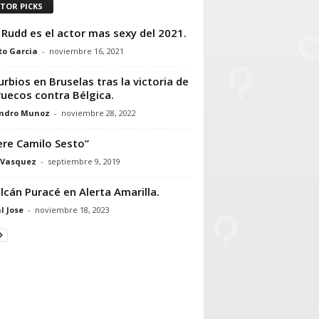
ITOR PICKS
 Rudd es el actor mas sexy del 2021.
to Garcia
-
noviembre 16, 2021
urbios en Bruselas tras la victoria de
uecos contra Bélgica.
andro Munoz
-
noviembre 28, 2022
re Camilo Sesto”
 Vasquez
-
septiembre 9, 2019
olcán Puracé en Alerta Amarilla.
l Jose
-
noviembre 18, 2023