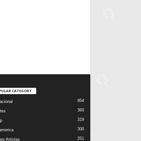
PULAR CATEGORY
954
acional
360
tes
319
p
300
oamerica
251
es Artistas