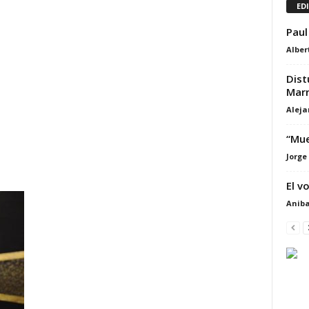
ED
Paul
Alber
Dist
Marr
Alej
“Mue
Jorge
El v
Aniba