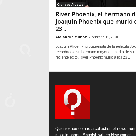
Grandes Artistas
River Phoenix, el hermano d
Joaquin Phoenix que murió 
23...
Alejandro Munoz
-
febrero 11, 2020
Joaquin Phoenix, protagonista de la película Jok
recordado a su hermano mayor en medio de su
reciente éxito. River Phoenix murió a los 23...
Quienlosabe.com is a collection of news from
most important Spanish written Newspaper.