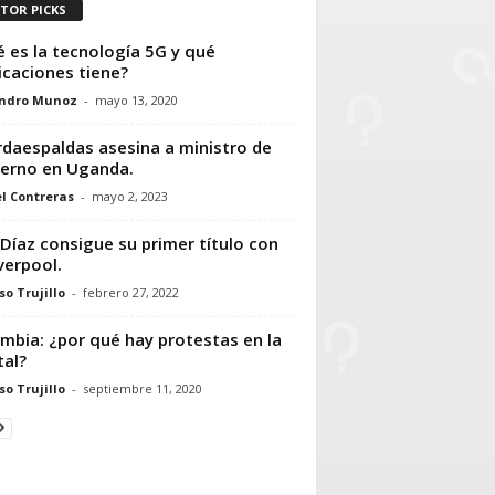
ITOR PICKS
 es la tecnología 5G y qué
icaciones tiene?
andro Munoz
-
mayo 13, 2020
daespaldas asesina a ministro de
erno en Uganda.
l Contreras
-
mayo 2, 2023
 Díaz consigue su primer título con
iverpool.
so Trujillo
-
febrero 27, 2022
mbia: ¿por qué hay protestas en la
tal?
so Trujillo
-
septiembre 11, 2020