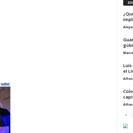
ED
¿Qué
impl
Alej
Guar
gobi
Marie
Luis
el L
Alfon
Colo
capi
Alfon