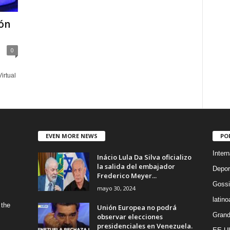
ón
0
irtual
EVEN MORE NEWS
PO
Intern
Inácio Lula Da Silva oficializo
la salida del embajador
Depor
Frederico Meyer...
Gossi
mayo 30, 2024
latin
 the
Unión Europea no podrá
Grand
observar elecciones
presidenciales en Venezuela.