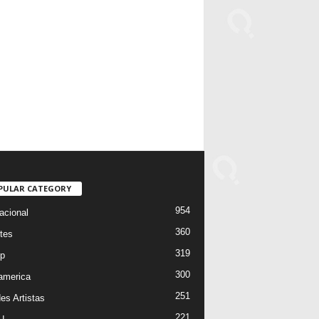
PULAR CATEGORY
954
acional
360
tes
319
p
300
oamerica
251
es Artistas
221