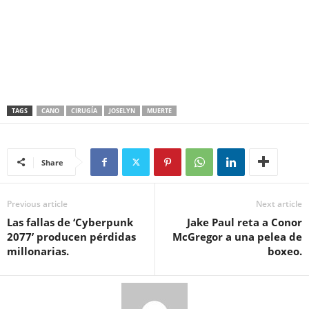
TAGS
CANO
CIRUGÍA
JOSELYN
MUERTE
Share
Previous article
Next article
Las fallas de ‘Cyberpunk
Jake Paul reta a Conor
2077’ producen pérdidas
McGregor a una pelea de
millonarias.
boxeo.