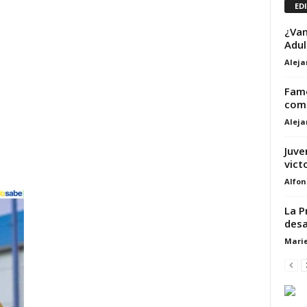
ED
¿Van
Adul
Alej
Famo
comp
Alej
Juve
vict
Alfon
La P
desa
Marie