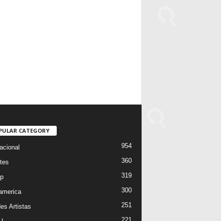
PULAR CATEGORY
954
acional
360
tes
319
p
300
oamerica
251
es Artistas
221