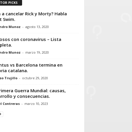
ITOR PICKS
 a cancelar Rick y Morty? Habla
t Swim.
andro Munoz
-
agosto 13, 2020
sos con coronavirus – Lista
leta.
andro Munoz
-
marzo 19, 2020
ntus vs Barcelona termina en
oria catalana.
so Trujillo
-
octubre 29, 2020
rimera Guerra Mundial: causas,
rrollo y consecuencias.
l Contreras
-
marzo 10, 2023