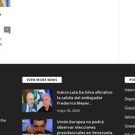
o
1
e
ze
.
EVEN MORE NEWS
PO
Intern
Inácio Lula Da Silva oficializo
la salida del embajador
Depor
Frederico Meyer...
Gossi
mayo 30, 2024
latin
 the
Unión Europea no podrá
Grand
observar elecciones
presidenciales en Venezuela.