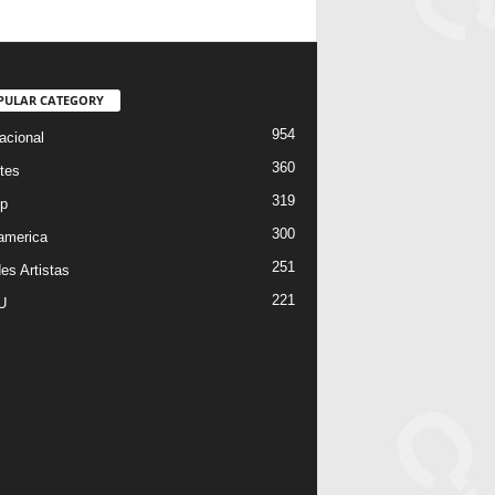
PULAR CATEGORY
954
acional
360
tes
319
p
300
oamerica
251
es Artistas
221
U