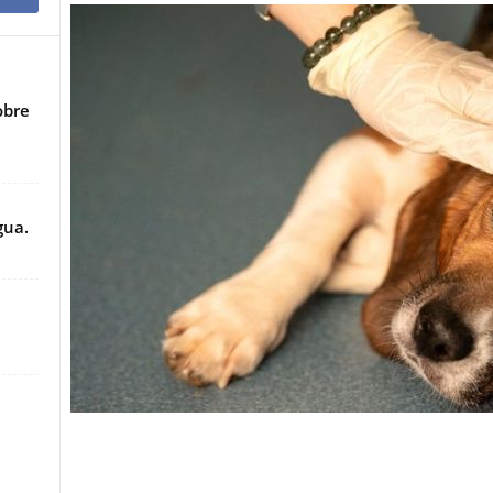
obre
gua.