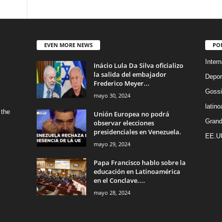
EVEN MORE NEWS
PO
Intern
Inácio Lula Da Silva oficializo
la salida del embajador
Depor
Frederico Meyer...
Gossi
mayo 30, 2024
latin
 the
Unión Europea no podrá
Grand
observar elecciones
presidenciales en Venezuela.
EE.U
mayo 29, 2024
Papa Francisco hablo sobre la
educación en Latinoamérica
en el Conclave....
mayo 28, 2024