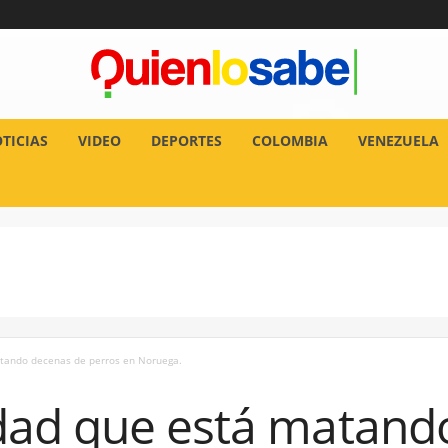
TICIAS
VIDEO
DEPORTES
COLOMBIA
VENEZUELA
tando decenas de perros en Noruega.
dad que está matand