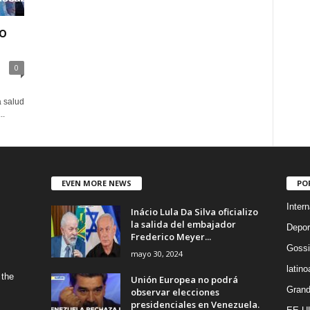
 o
0
a salud
..
EVEN MORE NEWS
PO
Intern
Inácio Lula Da Silva oficializo
la salida del embajador
Depor
Frederico Meyer...
Gossi
mayo 30, 2024
latin
 the
Unión Europea no podrá
Grand
observar elecciones
presidenciales en Venezuela.