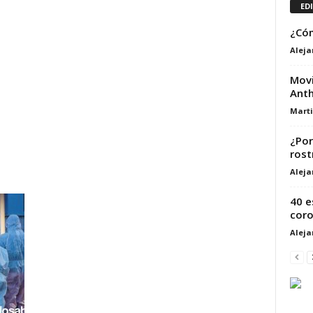
ED
¿Cóm
Alej
Movi
Anth
Marti
¿Por
rost
Alej
40 e
coro
Alej