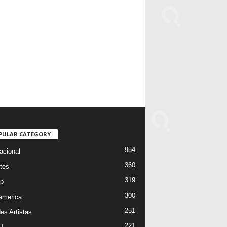
PULAR CATEGORY
954
acional
360
tes
319
p
300
oamerica
251
es Artistas
221