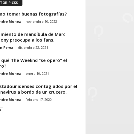
ITOR PICKS
o tomar buenas fotografías?
andro Munoz
-
noviembre 10, 2022
miento de mandíbula de Marc
ony preocupa a los fans.
n Perez
-
diciembre 22, 2021
 qué The Weeknd “se operó” el
ro?
andro Munoz
-
enero 10, 2021
stadounidenses contagiados por el
navirus a bordo de un crucero.
andro Munoz
-
febrero 17, 2020