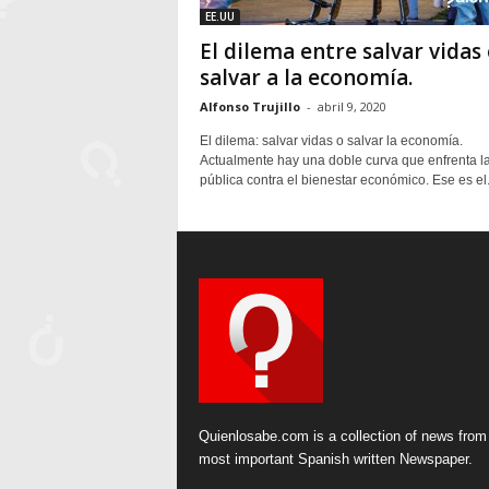
EE.UU
El dilema entre salvar vidas
salvar a la economía.
Alfonso Trujillo
-
abril 9, 2020
El dilema: salvar vidas o salvar la economía.
Actualmente hay una doble curva que enfrenta l
pública contra el bienestar económico. Ese es el.
Quienlosabe.com is a collection of news from
most important Spanish written Newspaper.