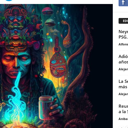
EDI
Neym
PSG.
Alfons
Adió
años
Aleja
La S
más 
Aleja
Reun
a la
Anibal