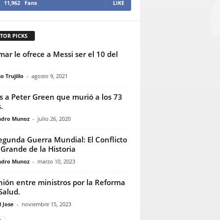
11,962
Fans
LIKE
TOR PICKS
ar le ofrece a Messi ser el 10 del
o Trujillo
-
agosto 9, 2021
s a Peter Green que murió a los 73
.
ndro Munoz
-
julio 26, 2020
egunda Guerra Mundial: El Conflicto
Grande de la Historia
ndro Munoz
-
marzo 10, 2023
ión entre ministros por la Reforma
 Salud.
 Jose
-
noviembre 15, 2023