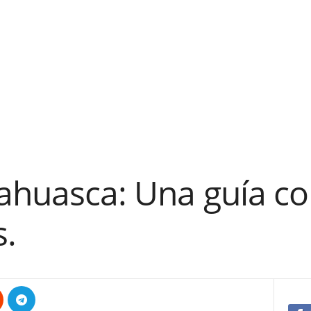
yahuasca: Una guía c
s.