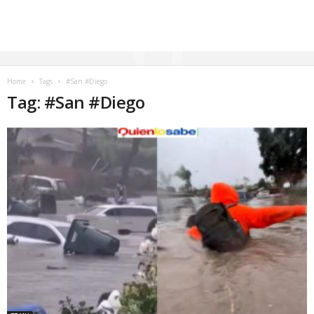
Home
Tags
#San #Diego
Tag: #San #Diego