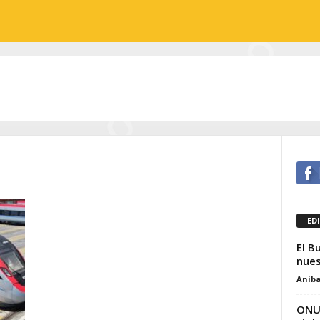
ED
El B
nues
Aniba
ONU 