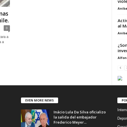
viol
Aniba
mas
ile.
Acti
al M
0
Aniba
zara a
a a
¿Son
inve
Alfon
EVEN MORE NEWS
PO
Intern
Inácio Lula Da Silva oficializo
la salida del embajador
Depor
Frederico Meyer...
Gossi