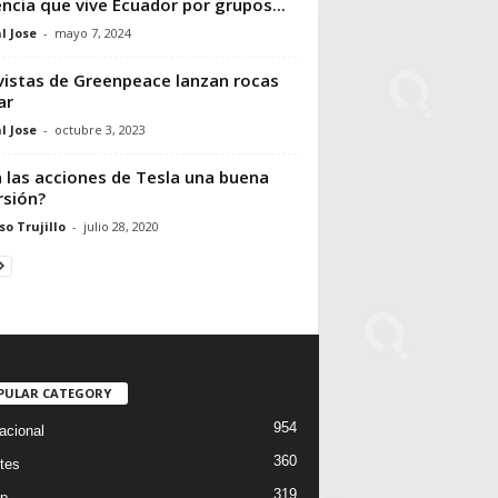
encia que vive Ecuador por grupos...
l Jose
-
mayo 7, 2024
vistas de Greenpeace lanzan rocas
ar
l Jose
-
octubre 3, 2023
 las acciones de Tesla una buena
rsión?
so Trujillo
-
julio 28, 2020
PULAR CATEGORY
954
acional
360
tes
319
p