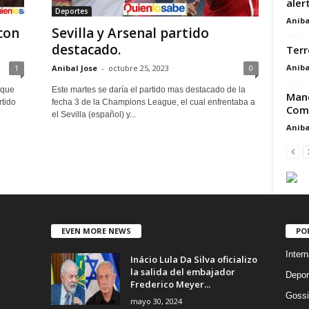
aler
Deportes
Aniba
con
Sevilla y Arsenal partido
destacado.
Terr
Aniba
1
Anibal Jose
-
octubre 25, 2023
0
ique
Este martes se daría el partido mas destacado de la
Manc
tido
fecha 3 de la Champions League, el cual enfrentaba a
Comp
el Sevilla (español) y...
Aniba
EVEN MORE NEWS
PO
Intern
Inácio Lula Da Silva oficializo
la salida del embajador
Depor
Frederico Meyer...
Gossi
mayo 30, 2024