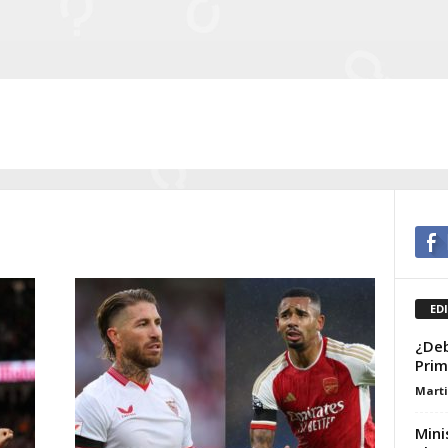
ED
¿Deb
Prim
Marti
Mini