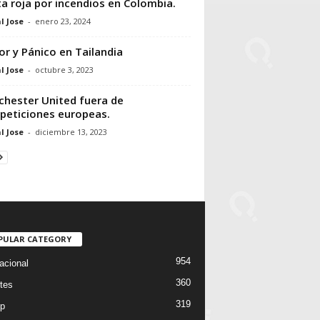
ta roja por incendios en Colombia.
l Jose
-
enero 23, 2024
or y Pánico en Tailandia
l Jose
-
octubre 3, 2023
hester United fuera de
eticiones europeas.
l Jose
-
diciembre 13, 2023
PULAR CATEGORY
954
acional
360
tes
319
p