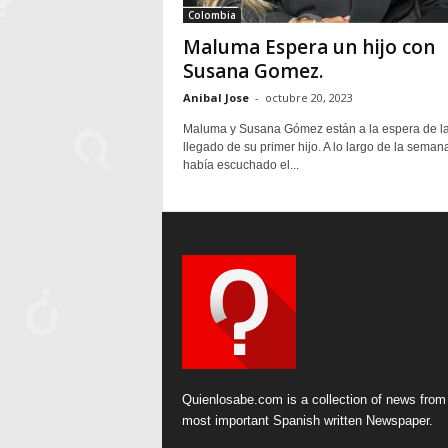
Colombia
Maluma Espera un hijo con
Susana Gomez.
Anibal Jose
-
octubre 20, 2023
Maluma y Susana Gómez están a la espera de l
llegado de su primer hijo. A lo largo de la seman
había escuchado el...
Quienlosabe.com is a collection of news from
most important Spanish written Newspaper.