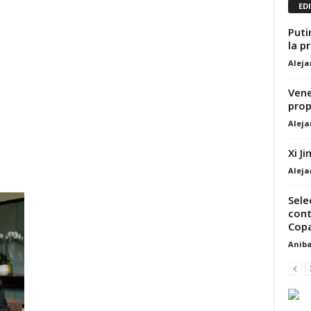
ED
Puti
la p
Alej
Vene
prop
Alej
Xi J
Alej
Sele
cont
Copa
Aniba