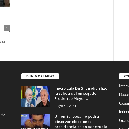
0
a
a se
EVEN MORE NEWS
PO
Intern
Inácio Lula Da Silva oficializo
la salida del embajador
Depor
Frederico Meyer...
Gossi
mayo 30, 2024
latin
 the
Unión Europea no podrá
Grand
observar elecciones
presidenciales en Venezuela.