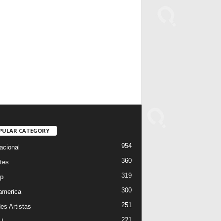
PULAR CATEGORY
954
acional
360
tes
319
p
300
oamerica
251
es Artistas
221