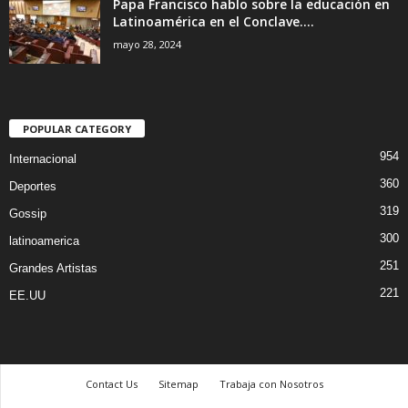
Papa Francisco hablo sobre la educación en
Latinoamérica en el Conclave....
mayo 28, 2024
POPULAR CATEGORY
954
Internacional
360
Deportes
319
Gossip
300
latinoamerica
251
Grandes Artistas
221
EE.UU
Contact Us
Sitemap
Trabaja con Nosotros