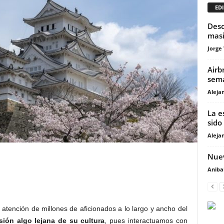
EDI
Desc
masi
Jorge
Airb
sema
Aleja
La e
sido 
Aleja
Nuev
Anibal
 atención de millones de aficionados a lo largo y ancho del
ión algo lejana de su cultura
, pues interactuamos con