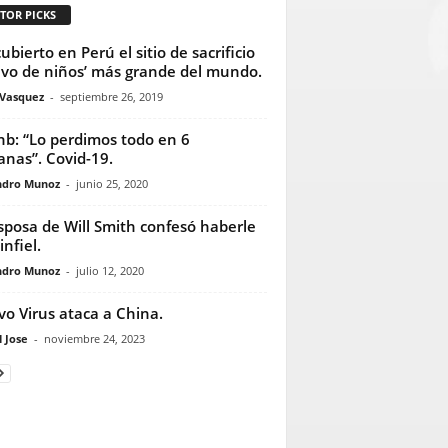
TOR PICKS
ubierto en Perú el sitio de sacrificio
vo de niños’ más grande del mundo.
 Vasquez
-
septiembre 26, 2019
nb: “Lo perdimos todo en 6
nas”. Covid-19.
ndro Munoz
-
junio 25, 2020
sposa de Will Smith confesó haberle
infiel.
ndro Munoz
-
julio 12, 2020
o Virus ataca a China.
 Jose
-
noviembre 24, 2023