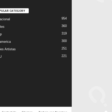
PULAR CATEGORY
954
acional
360
tes
319
p
300
oamerica
251
es Artistas
221
U