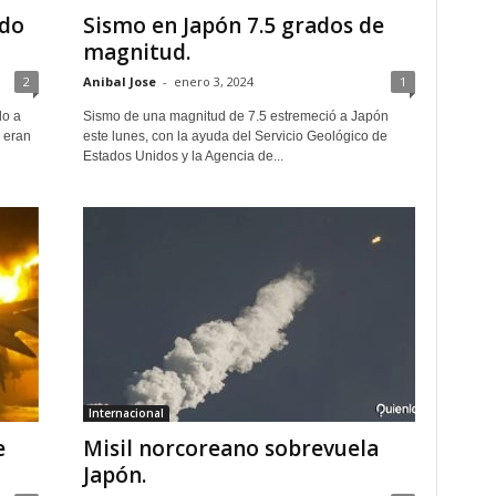
ndo
Sismo en Japón 7.5 grados de
magnitud.
2
Anibal Jose
-
enero 3, 2024
1
do a
Sismo de una magnitud de 7.5 estremeció a Japón
s eran
este lunes, con la ayuda del Servicio Geológico de
Estados Unidos y la Agencia de...
Internacional
e
Misil norcoreano sobrevuela
Japón.