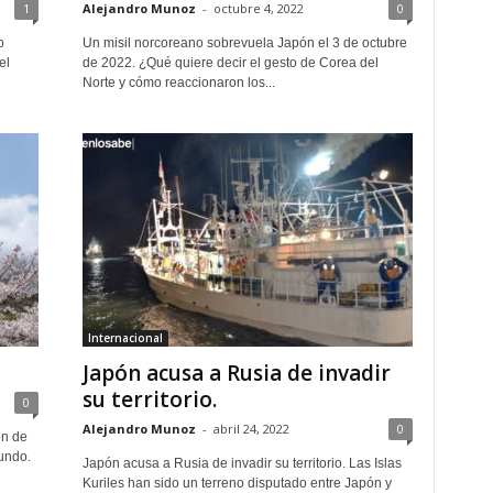
1
Alejandro Munoz
-
octubre 4, 2022
0
o
Un misil norcoreano sobrevuela Japón el 3 de octubre
el
de 2022. ¿Qué quiere decir el gesto de Corea del
Norte y cómo reaccionaron los...
Internacional
Japón acusa a Rusia de invadir
su territorio.
0
Alejandro Munoz
-
abril 24, 2022
0
ón de
undo.
Japón acusa a Rusia de invadir su territorio. Las Islas
Kuriles han sido un terreno disputado entre Japón y