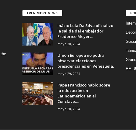
EVEN MORE NEWS
PO
Intern
Inácio Lula Da Silva oficializo
la salida del embajador
Depor
Frederico Meyer...
Gossi
mayo 30, 2024
latin
 the
Unión Europea no podrá
Grand
observar elecciones
presidenciales en Venezuela.
EE.U
mayo 29, 2024
Papa Francisco hablo sobre
la educación en
Latinoamérica en el
Conclave....
mayo 28, 2024