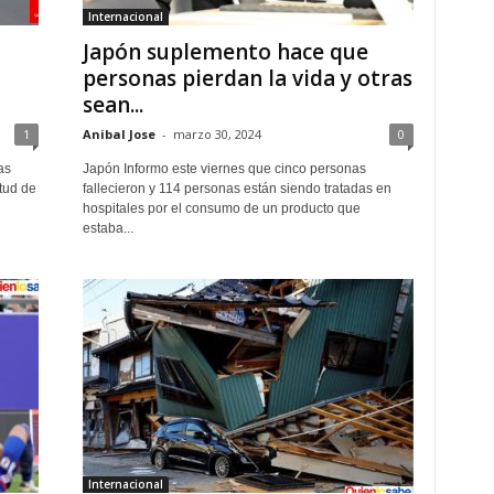
Internacional
Japón suplemento hace que
personas pierdan la vida y otras
sean...
1
Anibal Jose
-
marzo 30, 2024
0
as
Japón Informo este viernes que cinco personas
tud de
fallecieron y 114 personas están siendo tratadas en
hospitales por el consumo de un producto que
estaba...
Internacional