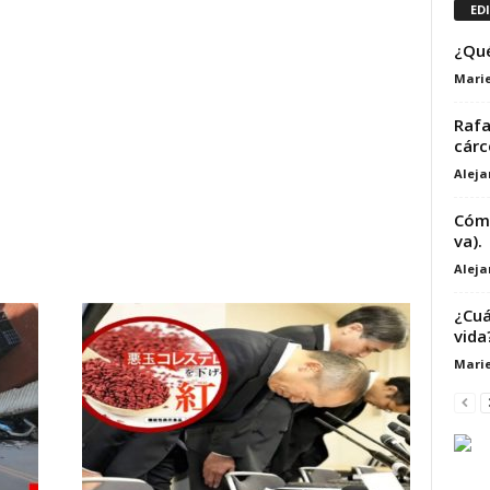
ED
¿Qué
Marie
Rafa
cárc
Alej
Cómo
va).
Alej
¿Cuá
vida
Marie