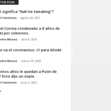
ITOR PICKS
 significa “Nah he tweaking”?
l Contreras
-
agosto 28, 2021
el Correa condenado a 8 años de
el por sobornos.
andro Munoz
-
abril 8, 2020
 va el coronavirus. (Y para dónde
andro Munoz
-
marzo 20, 2020
ntos años le quedan a Putin de
? Esto dijo un espía.
l Contreras
-
junio 2, 2022