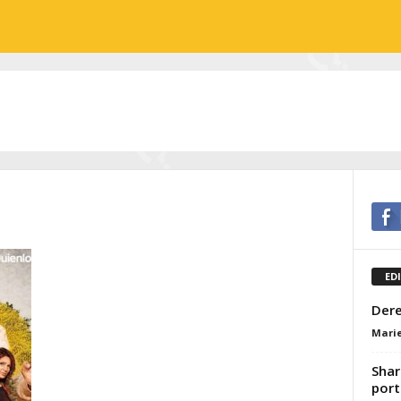
ED
Dere
Marie
Shar
port