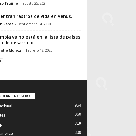
so Trujillo
-
agosto 25, 2021
entran rastros de vida en Venus.
n Perez
-
septiembre 14, 2020
mbia ya no está en la lista de países
ía de desarrollo.
andro Munoz
-
febrero 13, 2020
PULAR CATEGORY
954
acional
360
tes
319
p
300
oamerica