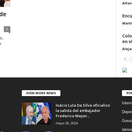
Alfon
 de
Encu
Marti
0
Colo
x.
en v
a
Alej
EVEN MORE NEWS
PO
Intern
Inácio Lula Da Silva oficializo
la salida del embajador
Depor
Frederico Meyer...
Gossi
mayo 30, 2024
latin