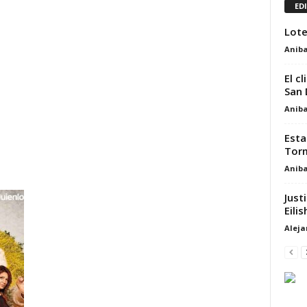
ED
Lote
Aniba
El c
San 
Aniba
Esta
Torm
Aniba
Just
Eili
Alej