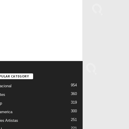
PULAR CATEGORY
954
acional
360
tes
319
p
300
oamerica
251
es Artistas
221