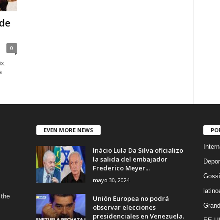
 de
0
x.
a
EVEN MORE NEWS
PO
Intern
Inácio Lula Da Silva oficializo
la salida del embajador
Depor
Frederico Meyer...
Gossi
mayo 30, 2024
latin
 the
Unión Europea no podrá
Grand
observar elecciones
presidenciales en Venezuela.