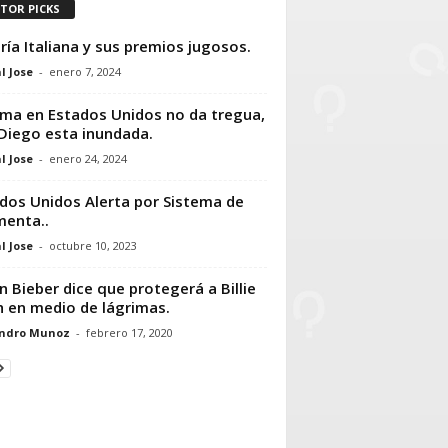
ITOR PICKS
ría Italiana y sus premios jugosos.
l Jose
-
enero 7, 2024
lima en Estados Unidos no da tregua,
Diego esta inundada.
l Jose
-
enero 24, 2024
dos Unidos Alerta por Sistema de
enta..
l Jose
-
octubre 10, 2023
in Bieber dice que protegerá a Billie
sh en medio de lágrimas.
andro Munoz
-
febrero 17, 2020