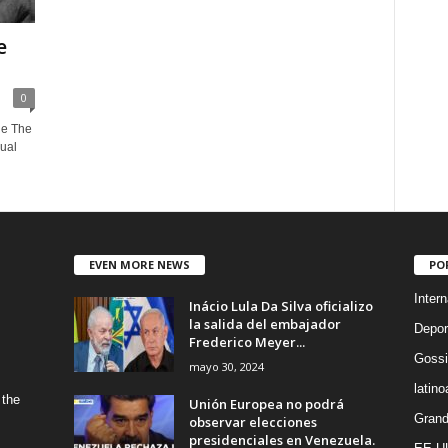
e
0
de The
ual
EVEN MORE NEWS
PO
Intern
Inácio Lula Da Silva oficializo
la salida del embajador
Depor
Frederico Meyer...
Gossi
mayo 30, 2024
latin
 the
Unión Europea no podrá
Grand
observar elecciones
presidenciales en Venezuela.