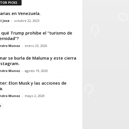
ITOR PICKS
arias en Venezuela.
l Jose
-
octubre 22, 2023
 qué Trump prohibe el “turismo de
rnidad”?
andro Munoz
-
enero 23, 2020
ar se burla de Maluma y este cierra
nstagram.
andro Munoz
-
agosto 19, 2020
ter: Elon Musk y las acciones de
a.
andro Munoz
-
mayo 2, 2020