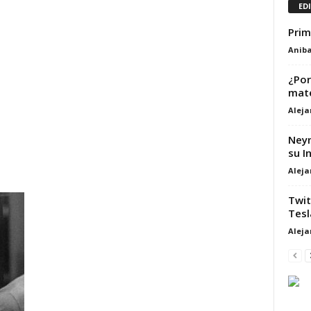
ED
Prim
Aniba
¿Por
mate
Alej
Neym
su I
Alej
Twit
Tesl
Alej