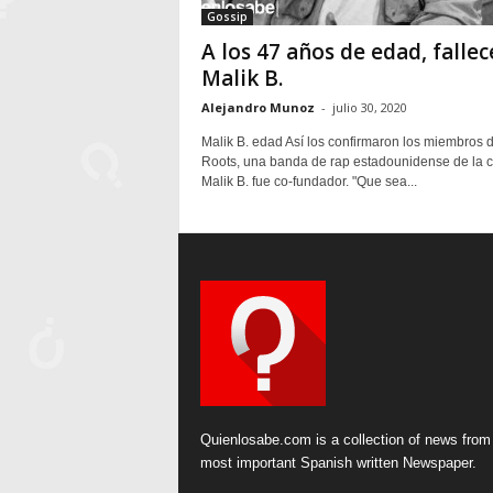
Gossip
A los 47 años de edad, fallec
Malik B.
Alejandro Munoz
-
julio 30, 2020
Malik B. edad Así los confirmaron los miembros 
Roots, una banda de rap estadounidense de la c
Malik B. fue co-fundador. "Que sea...
Quienlosabe.com is a collection of news from
most important Spanish written Newspaper.