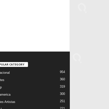
PULAR CATEGORY
954
acional
360
tes
319
p
300
oamerica
251
es Artistas
221