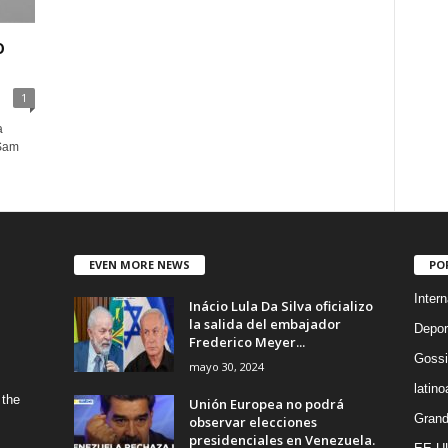
o
1
a
 Sam
EVEN MORE NEWS
PO
Intern
Inácio Lula Da Silva oficializo
la salida del embajador
Depor
Frederico Meyer...
Gossi
mayo 30, 2024
latin
 the
Unión Europea no podrá
Grand
observar elecciones
presidenciales en Venezuela.