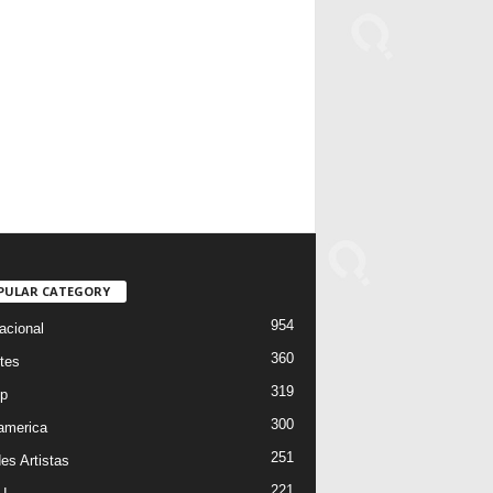
PULAR CATEGORY
954
acional
360
tes
319
p
300
oamerica
251
es Artistas
221