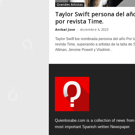
Grandes Artistas
Taylor Swift persona del añ
por revista Time.
Anibal Jose
-
diciembre 6, 2023
Taylor Swift fue nombrada persona del año Por l
revista Time, superando a artistas de la talla de
Altman, Jerome Powell y Vladimir...
Quienlosabe.com is a collection of news from
most important Spanish written Newspaper.