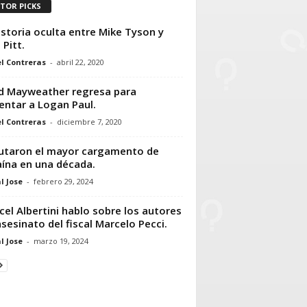
ITOR PICKS
istoria oculta entre Mike Tyson y
 Pitt.
l Contreras
-
abril 22, 2020
d Mayweather regresa para
entar a Logan Paul.
l Contreras
-
diciembre 7, 2020
utaron el mayor cargamento de
ína en una década.
l Jose
-
febrero 29, 2024
cel Albertini hablo sobre los autores
asesinato del fiscal Marcelo Pecci.
l Jose
-
marzo 19, 2024