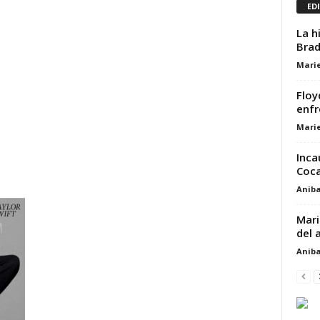
ED
La h
Brad
Marie
Floy
enfr
Marie
Inca
Coca
Aniba
Mari
del 
Aniba