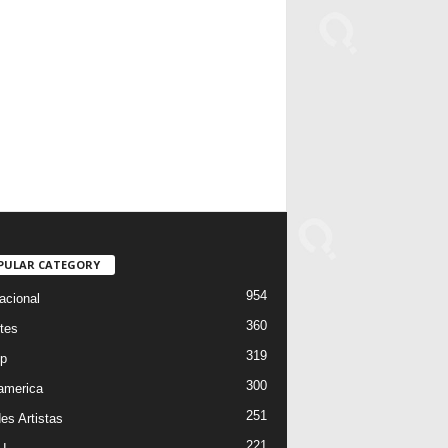
PULAR CATEGORY
954
acional
360
tes
319
p
300
oamerica
251
es Artistas
221