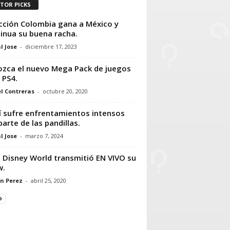
ITOR PICKS
cción Colombia gana a México y
inua su buena racha.
l Jose
-
diciembre 17, 2023
zca el nuevo Mega Pack de juegos
 PS4.
l Contreras
-
octubre 20, 2020
í sufre enfrentamientos intensos
parte de las pandillas.
l Jose
-
marzo 7, 2024
 Disney World transmitió EN VIVO su
w.
n Perez
-
abril 25, 2020