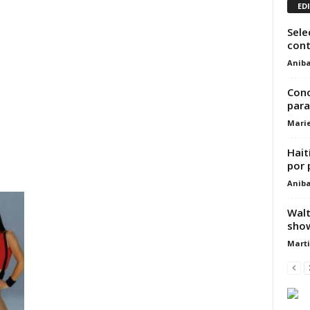
ED
Sele
cont
Aniba
Cono
para
Marie
Hait
por 
Aniba
Walt
sho
Marti