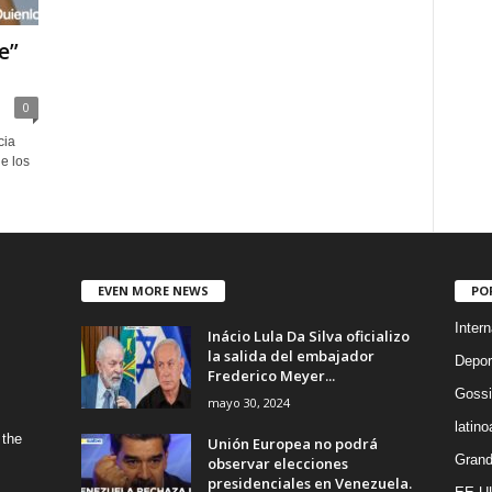
e”
0
cia
e los
EVEN MORE NEWS
PO
Intern
Inácio Lula Da Silva oficializo
la salida del embajador
Depor
Frederico Meyer...
Gossi
mayo 30, 2024
latin
 the
Unión Europea no podrá
Grand
observar elecciones
presidenciales en Venezuela.