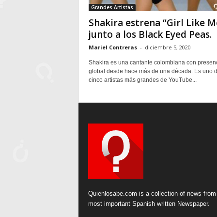
Grandes Artistas
Shakira estrena “Girl Like M
junto a los Black Eyed Peas.
Mariel Contreras
-
diciembre 5, 2020
Shakira es una cantante colombiana con presen
global desde hace más de una década. Es uno d
cinco artistas más grandes de YouTube...
Quienlosabe.com is a collection of news from
most important Spanish written Newspaper.