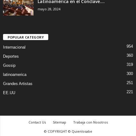
Latinoamérica en el Conclave....
mayo 28, 2024
POPULAR CATEGORY
954
Internacional
360
Deportes
319
Gossip
300
latinoamerica
251
Grandes Artistas
221
EE.UU
Contact Us
Sitemap
Trabaja con Nosotros
© COPYRIGHT © Quienlosabe