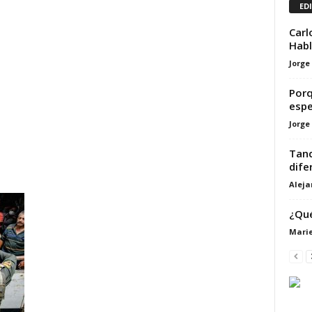
ED
Carl
Habl
Jorge
Porq
espe
Jorge
Tanq
dife
Alej
¿Qué
Marie