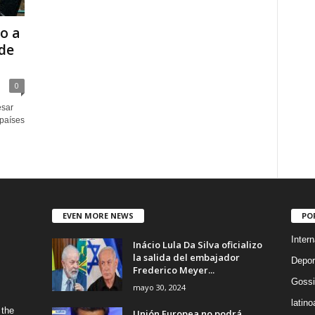
o a
 de
0
esar
 países
EVEN MORE NEWS
PO
Intern
Inácio Lula Da Silva oficializo
la salida del embajador
Depor
Frederico Meyer...
Gossi
mayo 30, 2024
latin
 the
Unión Europea no podrá