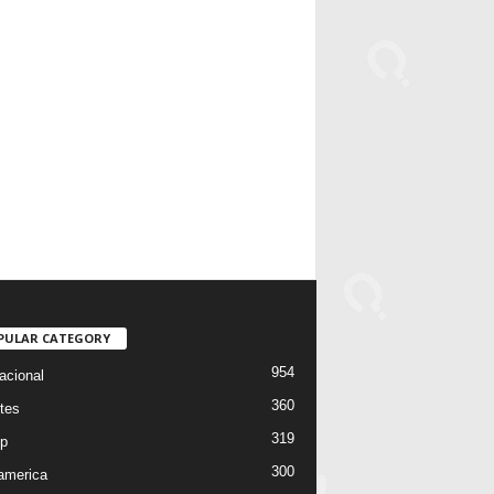
PULAR CATEGORY
954
acional
360
tes
319
p
300
oamerica