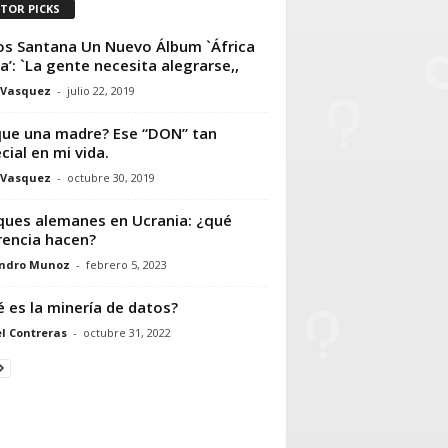
ITOR PICKS
os Santana Un Nuevo Álbum `África
a’: `La gente necesita alegrarse,,
 Vasquez
-
julio 22, 2019
ue una madre? Ese “DON” tan
cial en mi vida.
 Vasquez
-
octubre 30, 2019
ues alemanes en Ucrania: ¿qué
rencia hacen?
andro Munoz
-
febrero 5, 2023
 es la minería de datos?
l Contreras
-
octubre 31, 2022