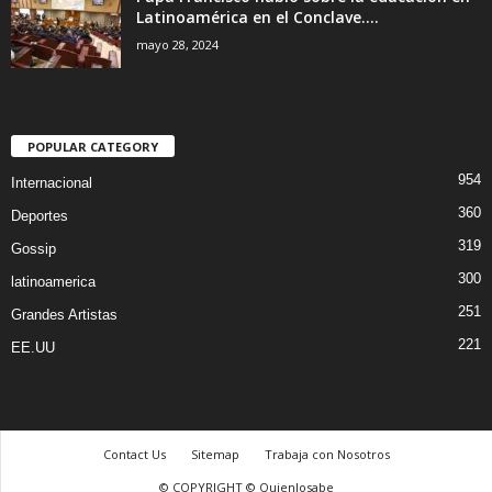
Latinoamérica en el Conclave....
mayo 28, 2024
POPULAR CATEGORY
954
Internacional
360
Deportes
319
Gossip
300
latinoamerica
251
Grandes Artistas
221
EE.UU
Contact Us
Sitemap
Trabaja con Nosotros
© COPYRIGHT © Quienlosabe