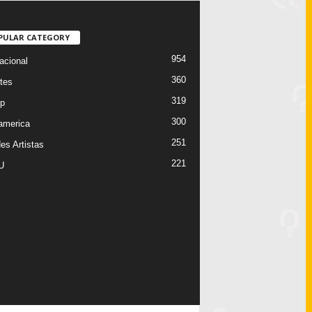
PULAR CATEGORY
954
acional
360
tes
319
p
300
oamerica
251
es Artistas
221
U