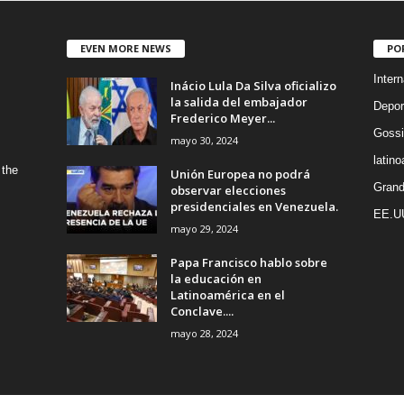
EVEN MORE NEWS
PO
Intern
Inácio Lula Da Silva oficializo
la salida del embajador
Depor
Frederico Meyer...
Gossi
mayo 30, 2024
latin
 the
Unión Europea no podrá
Grand
observar elecciones
presidenciales en Venezuela.
EE.U
mayo 29, 2024
Papa Francisco hablo sobre
la educación en
Latinoamérica en el
Conclave....
mayo 28, 2024