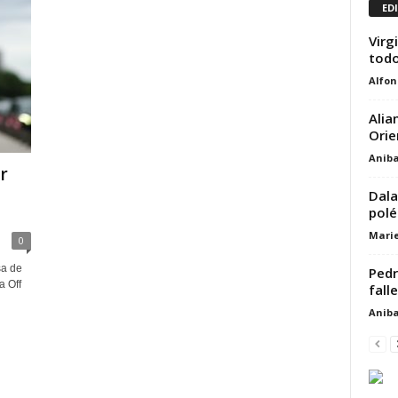
ED
Virg
todo
Alfon
Alia
Orie
Aniba
r
Dala
polé
Marie
0
sa de
Pedr
a Off
fall
Aniba