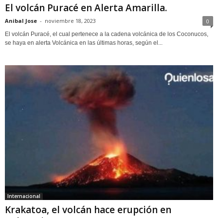
El volcán Puracé en Alerta Amarilla.
Anibal Jose
-
noviembre 18, 2023
0
El volcán Puracé, el cual pertenece a la cadena volcánica de los Coconucos,
se haya en alerta Volcánica en las últimas horas, según el...
Internacional
Krakatoa, el volcán hace erupción en